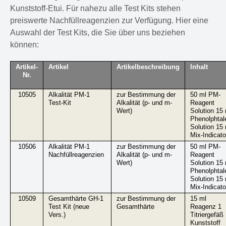
Kunststoff-Etui. Für nahezu alle Test Kits stehen
preiswerte Nachfüllreagenzien zur Verfügung. Hier eine
Auswahl der Test Kits, die Sie über uns beziehen
können:
Artikel-
Artikel
Artikelbeschreibung
Inhalt
Nr.
10505
Alkalität PM-1
zur Bestimmung der
50 ml PM-
Test-Kit
Alkalität (p- und m-
Reagent
Wert)
Solution 15 ml
Phenolphtal
Solution 15 ml
Mix-Indicato
10506
Alkalität PM-1
zur Bestimmung der
50 ml PM-
Nachfüllreagenzien
Alkalität (p- und m-
Reagent
Wert)
Solution 15 ml
Phenolphtal
Solution 15 ml
Mix-Indicato
10509
Gesamthärte GH-1
zur Bestimmung der
15 ml
Test Kit (neue
Gesamthärte
Reagenz 1
Vers.)
Titriergefäß
Kunststoff