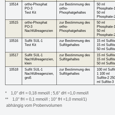
10514
ortho-Phosphat
zur Bestimmung des
50 ml
PO-3
ortho-
Phosphate-
Test Kit
Phosphatgehaltes
50 ml
Phosphate-
10515
ortho-Phosphat
zur Bestimmung des
50 ml
PO-3
ortho-
Phosphate-
Nachfüllreagenzien
Phosphatgehaltes
50 ml
Phosphate-
10516
Sulfit SUL-1
zur Bestimmung des
15 ml Sulfit
Test Kit
Sulfitgehaltes
15 ml Sulfit
50 ml Sulfit
10517
Sulfit SUL-1
zur Bestimmung des
15 ml Sulfit
Nachfüllreagenzien,
Sulfitgehaltes
15 ml Sulfit
klein
50 ml Sulfit
10518
Sulfit SUL-1
zur Bestimmung des
100 ml Sulfi
Nachfüllreagenzien,
Sulfitgehaltes
1 100 ml
groß
Sulfite-2 250
ml Sulfite-3
* 1,0° dH = 0,18 mmol/l ; 5,6° dH =1,0 mmol/l
** 1,0° fH = 0,1 mmol/l ; 10° fH =1,0 mmol/1)
abhängig vom Probenvolumen